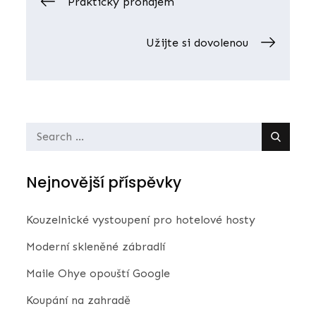
Navigace
Praktický pronájem
pro
Užijte si dovolenou
příspěvek
Search
for:
Nejnovější příspěvky
Kouzelnické vystoupení pro hotelové hosty
Moderní skleněné zábradlí
Maile Ohye opouští Google
Koupání na zahradě