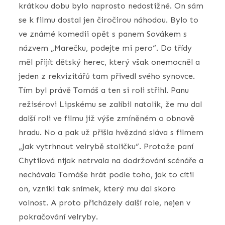
krátkou dobu bylo naprosto nedostižné. On sám
se k filmu dostal jen čiročirou náhodou. Bylo to
ve známé komedii opět s panem Sovákem s
názvem „Marečku, podejte mi pero“. Do třídy
měl přijít dětský herec, který však onemocněl a
jeden z rekvizitářů tam přivedl svého synovce.
Tím byl právě Tomáš a ten si roli střihl. Panu
režisérovi Lipskému se zalíbil natolik, že mu dal
další roli ve filmu již výše zmíněném o obnově
hradu. No a pak už přišla hvězdná sláva s filmem
„Jak vytrhnout velrybě stoličku“. Protože paní
Chytilová nijak netrvala na dodržování scénáře a
nechávala Tomáše hrát podle toho, jak to cítil
on, vznikl tak snímek, který mu dal skoro
volnost. A proto přicházely další role, nejen v
pokračování velryby.