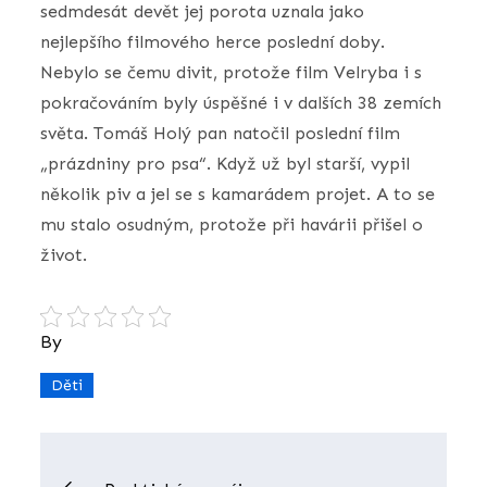
sedmdesát devět jej porota uznala jako
nejlepšího filmového herce poslední doby.
Nebylo se čemu divit, protože film Velryba i s
pokračováním byly úspěšné i v dalších 38 zemích
světa. Tomáš Holý pan natočil poslední film
„prázdniny pro psa“. Když už byl starší, vypil
několik piv a jel se s kamarádem projet. A to se
mu stalo osudným, protože při havárii přišel o
život.
By
Děti