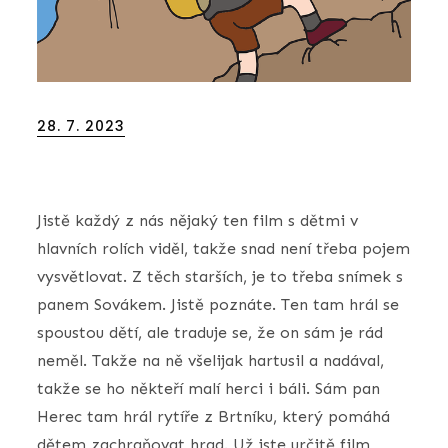
Posted
28. 7. 2023
on
Jistě každý z nás nějaký ten film s dětmi v
hlavních rolích viděl, takže snad není třeba pojem
vysvětlovat. Z těch starších, je to třeba snímek s
panem Sovákem. Jistě poznáte. Ten tam hrál se
spoustou dětí, ale traduje se, že on sám je rád
neměl. Takže na ně všelijak hartusil a nadával,
takže se ho někteří malí herci i báli. Sám pan
Herec tam hrál rytíře z Brtníku, který pomáhá
dětem zachraňovat hrad. Už jste určitě film