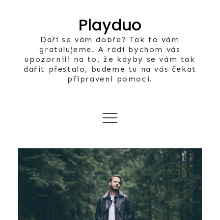
Skip
Playduo
to
content
Daří se vám dobře? Tak to vám
gratulujeme. A rádi bychom vás
upozornili na to, že kdyby se vám tak
dařit přestalo, budeme tu na vás čekat
připraveni pomoci.