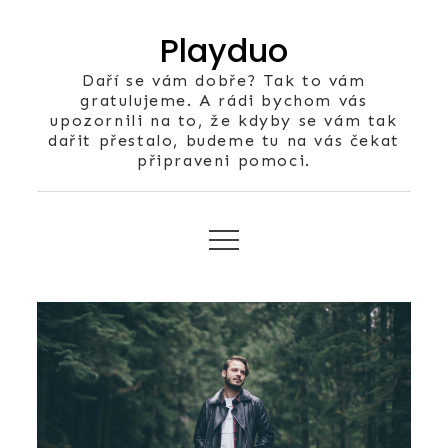
Skip
Playduo
to
content
Daří se vám dobře? Tak to vám
gratulujeme. A rádi bychom vás
upozornili na to, že kdyby se vám tak
dařit přestalo, budeme tu na vás čekat
připraveni pomoci.