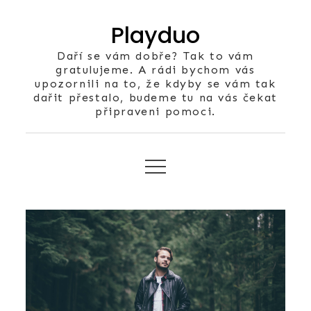
Skip
Playduo
to
content
Daří se vám dobře? Tak to vám
gratulujeme. A rádi bychom vás
upozornili na to, že kdyby se vám tak
dařit přestalo, budeme tu na vás čekat
připraveni pomoci.