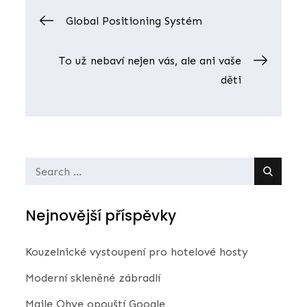
Navigace
Global Positioning Systém
pro
To už nebaví nejen vás, ale ani vaše
děti
příspěvek
Search
for:
Nejnovější příspěvky
Kouzelnické vystoupení pro hotelové hosty
Moderní skleněné zábradlí
Maile Ohye opouští Google