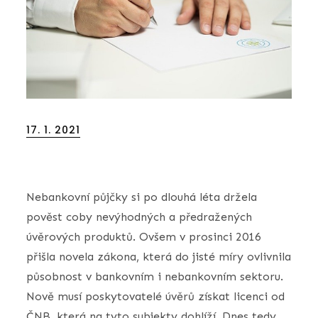
Posted
17. 1. 2021
on
Nebankovní půjčky si po dlouhá léta držela
pověst coby nevýhodných a předražených
úvěrových produktů. Ovšem v prosinci 2016
přišla novela zákona, která do jisté míry ovlivnila
působnost v bankovním i nebankovním sektoru.
Nově musí poskytovatelé úvěrů získat licenci od
ČNB, která na tyto subjekty dohlíží. Dnes tedy