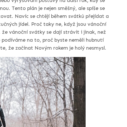
ebo vyrýsování postavy na další rok, kdy se
nou. Tento plán je nejen směšný, ale spíše se
azovat. Navíc se chtějí během svátků přejídat a
tučných jídel. Proč taky ne, když jsou vánoční
 že vánoční svátky se dají strávit i jinak, než
e podíváme na to, proč byste neměli hubnutí
řte, že začínat Novým rokem je holý nesmysl.