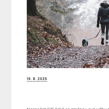
Posted
19. 8. 2025
on