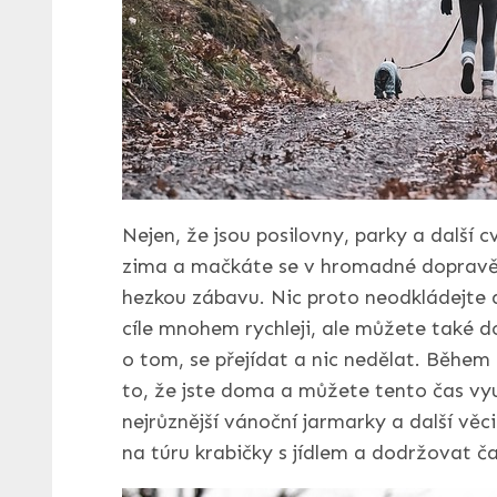
Nejen, že jsou posilovny, parky a další c
zima a mačkáte se v hromadné dopravě, 
hezkou zábavu. Nic proto neodkládejte a
cíle mnohem rychleji, ale můžete také d
o tom, se přejídat a nic nedělat. Během 
to, že jste doma a můžete tento čas vyu
nejrůznější vánoční jarmarky a další věc
na túru krabičky s jídlem a dodržovat ča