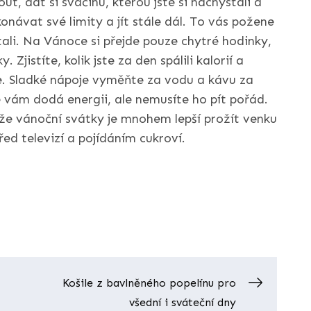
ut, dát si svačinu, kterou jste si nachystali a
návat své limity a jít stále dál. To vás požene
tali. Na Vánoce si přejde pouze chytré hodinky,
jistíte, kolik jste za den spálili kalorií a
e. Sladké nápoje vyměňte za vodu a kávu za
ce vám dodá energii, ale nemusíte ho pít pořád.
, že vánoční svátky je mnohem lepší prožít venku
ed televizí a pojídáním cukroví.
Košile z bavlněného popelínu pro
všední i sváteční dny