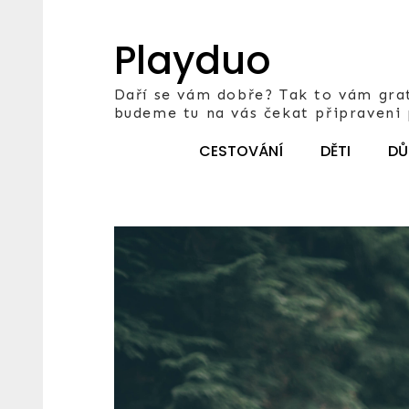
Skip
to
Playduo
content
Daří se vám dobře? Tak to vám grat
budeme tu na vás čekat připraveni
CESTOVÁNÍ
DĚTI
DŮ