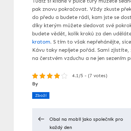
Tudíž si klidně v půlce túry můžete sedno
pak znovu pokračovat. Vždy zkuste překo
do předu a budete rádi, kam jste se dos
díky kterým můžete sledovat své pokroky. Z
budete vědět, kolik kroků za den udělát
kratom
. S tím to však nepřehánějte, si
Kávu taky nepijete pořád. Sami zjistíte
na čerstvém vzduchu a ne jen sezením př
4.1/5 - (7 votes)
By
Zboží
Navigace
Obal na mobil jako společník pro
každý den