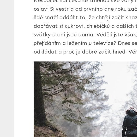
Nespočet lidí čeká se změnou své váhy n
oslaví Silvestr a od prvního dne roku zač
lidé snaží oddálit to, že chtějí začít sh
dopřávat si cukroví, chlebíčků a dalších 
svátky a oni jsou doma. Věděli jste však,
přejídáním a ležením u televize? Dnes s
odkládat a proč je dobré začít hned. Vě