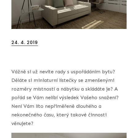
Posted
24. 4. 2019
on
Vážně si už nevíte rady s uspořádáním bytu?
Děláte si miniaturní lístečky se zmenšenými
rozměry místností a nábytku a skládáte je? A
pořád se Vám nelíbí výsledek Vašeho snažení?
Není Vám líto nepřiměřeně dlouhého a
nekonečného času, který takové činnosti
věnujete?