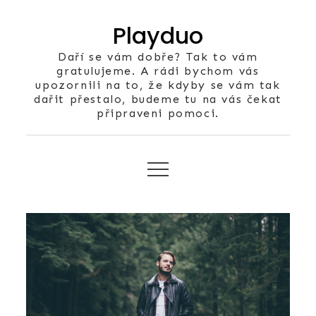
Skip
Playduo
to
content
Daří se vám dobře? Tak to vám
gratulujeme. A rádi bychom vás
upozornili na to, že kdyby se vám tak
dařit přestalo, budeme tu na vás čekat
připraveni pomoci.