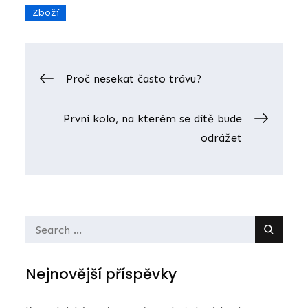
Zboží
Navigace
Proč nesekat často trávu?
pro
První kolo, na kterém se dítě bude
odrážet
příspěvek
Search
for:
Nejnovější příspěvky