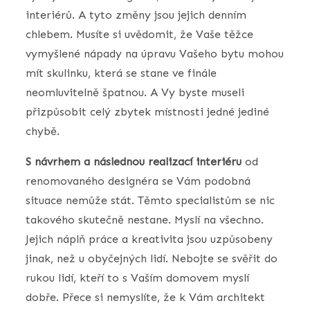
interiérů. A tyto změny jsou jejich denním
chlebem. Musíte si uvědomit, že Vaše těžce
vymyšlené nápady na úpravu Vašeho bytu mohou
mít skulinku, která se stane ve finále
neomluvitelně špatnou. A Vy byste museli
přizpůsobit celý zbytek místnosti jedné jediné
chybě.
S návrhem a následnou realizací interiéru
od
renomovaného designéra se Vám podobná
situace nemůže stát. Těmto specialistům se nic
takového skutečně nestane. Myslí na všechno.
Jejich náplň práce a kreativita jsou uzpůsobeny
jinak, než u obyčejných lidí. Nebojte se svěřit do
rukou lidí, kteří to s Vaším domovem myslí
dobře. Přece si nemyslíte, že k Vám architekt