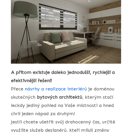
A přitom existuje daleko jednodušší, rychlejší a
efektivnější řešení!
Přece
návrhy a realizace interiérů
je doménou
skutečných
bytových architektů
, kterým stačí
leckdy jediný pohled na Vaše místnosti a hned
chrlí jeden nápad za druhým!
Jestli chcete ušetřit svůj drahocenný čas, určitě
využijte služeb designérů, kteří milují změny