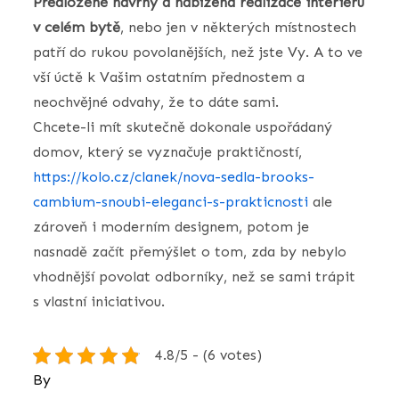
Předložené návrhy a nabízená realizace interiéru
v celém bytě
, nebo jen v některých místnostech
patří do rukou povolanějších, než jste Vy. A to ve
vší úctě k Vašim ostatním přednostem a
neochvějné odvahy, že to dáte sami.
Chcete-li mít skutečně dokonale uspořádaný
domov, který se vyznačuje praktičností,
https://kolo.cz/clanek/nova-sedla-brooks-
cambium-snoubi-eleganci-s-prakticnosti
ale
zároveň i moderním designem, potom je
nasnadě začít přemýšlet o tom, zda by nebylo
vhodnější povolat odborníky, než se sami trápit
s vlastní iniciativou.
4.8/5 - (6 votes)
By