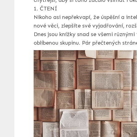
chytřejší, aby si toho začalo všímat i oko
1. ČTENÍ
Nikoho asi nepřekvapí, že úspěšní a inte
nové věci, zlepšíte své vyjadřování, rozš
Dnes jsou knížky snad se všemi různými 
oblíbenou skupinu. Pár přečtených strán