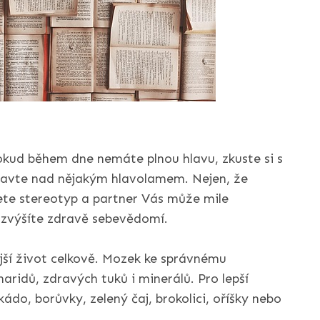
kud během dne nemáte plnou hlavu, zkuste si s
avte nad nějakým hlavolamem. Nejen, že
ete stereotyp a partner Vás může mile
i zvýšíte zdravě sebevědomí.
ější život celkově. Mozek ke správnému
aridů, zdravých tuků i minerálů. Pro lepší
ádo, borůvky, zelený čaj, brokolici, oříšky nebo