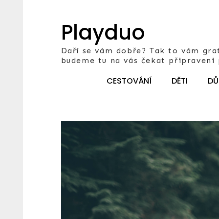
Skip
to
Playduo
content
Daří se vám dobře? Tak to vám grat
budeme tu na vás čekat připraveni
CESTOVÁNÍ
DĚTI
DŮ