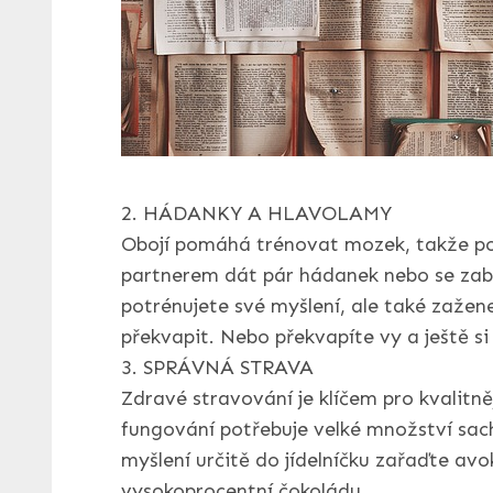
2. HÁDANKY A HLAVOLAMY
Obojí pomáhá trénovat mozek, takže po
partnerem dát pár hádanek nebo se zab
potrénujete své myšlení, ale také zažen
překvapit. Nebo překvapíte vy a ještě s
3. SPRÁVNÁ STRAVA
Zdravé stravování je klíčem pro kvalitn
fungování potřebuje velké množství sach
myšlení určitě do jídelníčku zařaďte avok
vysokoprocentní čokoládu.