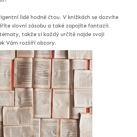
lí?
ligentní lidé hodně čtou. V knížkách se dozvíte
íříte slovní zásobu a také zapojíte fantazii.
tématy, takže si každý určitě najde svoji
ek Vám rozšíří obzory.