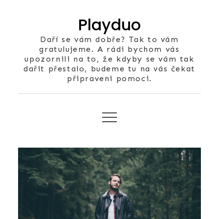
Skip
Playduo
to
content
Daří se vám dobře? Tak to vám
gratulujeme. A rádi bychom vás
upozornili na to, že kdyby se vám tak
dařit přestalo, budeme tu na vás čekat
připraveni pomoci.