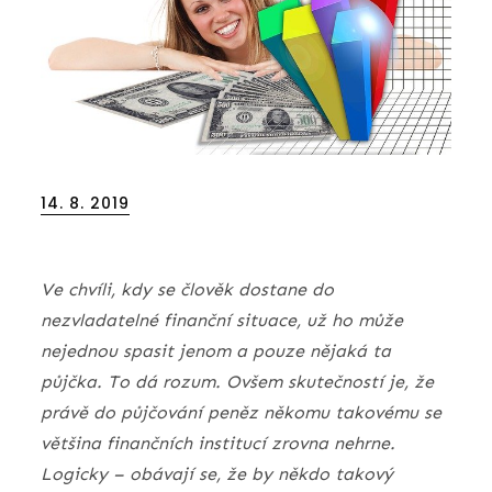
Posted
14. 8. 2019
on
Ve chvíli, kdy se člověk dostane do
nezvladatelné finanční situace, už ho může
nejednou spasit jenom a pouze nějaká ta
půjčka. To dá rozum. Ovšem skutečností je, že
právě do půjčování peněz někomu takovému se
většina finančních institucí zrovna nehrne.
Logicky – obávají se, že by někdo takový