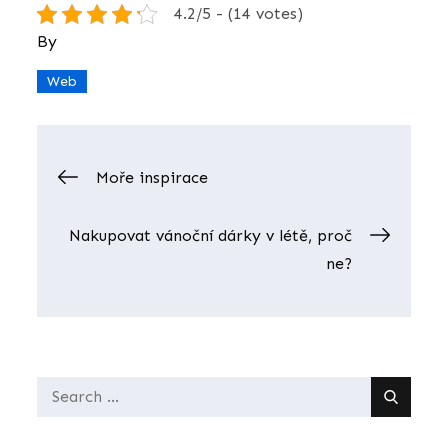
4.2/5 - (14 votes)
By
Web
Navigace
Moře inspirace
pro
Nakupovat vánoční dárky v létě, proč
ne?
příspěvek
Search
for: