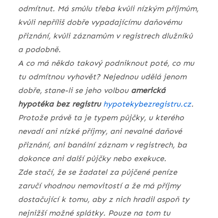
odmítnut. Má smůlu třeba kvůli nízkým příjmům,
kvůli nepříliš dobře vypadajícímu daňovému
přiznání, kvůli záznamům v registrech dlužníků
a podobně.
A co má někdo takový podniknout poté, co mu
tu odmítnou vyhovět? Nejednou udělá jenom
dobře, stane-li se jeho volbou
americká
hypotéka bez registru
hypotekybezregistru.cz
.
Protože právě ta je typem půjčky, u kterého
nevadí ani nízké příjmy, ani nevalné daňové
přiznání, ani banální záznam v registrech, ba
dokonce ani další půjčky nebo exekuce.
Zde stačí, že se žadatel za půjčené peníze
zaručí vhodnou nemovitostí a že má příjmy
dostačující k tomu, aby z nich hradil aspoň ty
nejnižší možné splátky. Pouze na tom tu