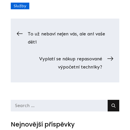
Služby
Navigace
To už nebaví nejen vás, ale ani vaše
děti
pro
Vyplatí se nákup repasované
příspěvek
výpočetní techniky?
Search
for:
Nejnovější příspěvky