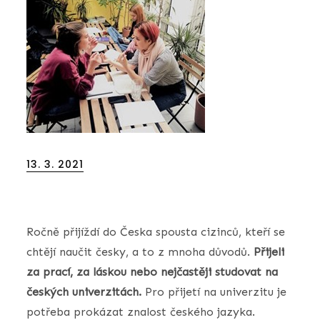
Posted
13. 3. 2021
on
Ročně přijíždí do Česka spousta cizinců, kteří se
chtějí naučit česky, a to z mnoha důvodů.
Přijeli
za prací, za láskou nebo nejčastěji studovat na
českých univerzitách.
Pro přijetí na univerzitu je
potřeba prokázat znalost českého jazyka.