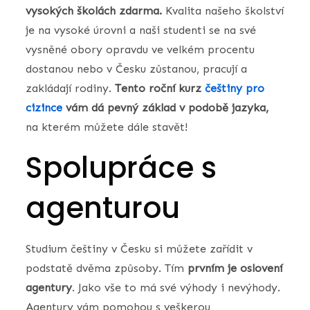
vysokých školách zdarma.
Kvalita našeho školství
je na vysoké úrovni a naši studenti se na své
vysněné obory opravdu ve velkém procentu
dostanou nebo v Česku zůstanou, pracují a
zakládají rodiny.
Tento roční kurz
češtiny pro
cizince
vám dá pevný základ v podobě jazyka,
na kterém můžete dále stavět!
Spolupráce s
agenturou
Studium češtiny v Česku si můžete zařídit v
podstatě dvěma způsoby. Tím
prvním je oslovení
agentury
. Jako vše to má své výhody i nevýhody.
Agentury vám pomohou s veškerou