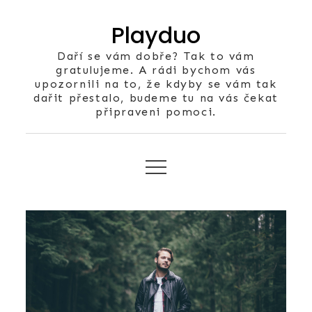
Skip
Playduo
to
content
Daří se vám dobře? Tak to vám
gratulujeme. A rádi bychom vás
upozornili na to, že kdyby se vám tak
dařit přestalo, budeme tu na vás čekat
připraveni pomoci.