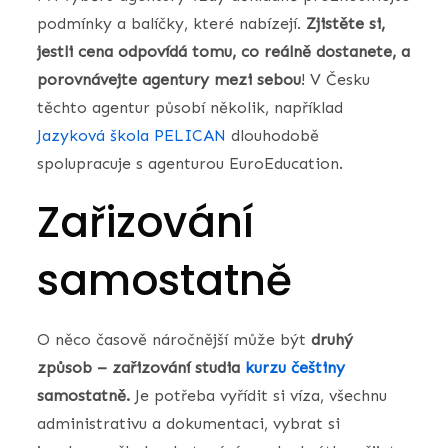
podmínky a balíčky, které nabízejí.
Zjistěte si,
jestli cena odpovídá tomu, co reálně dostanete, a
porovnávejte agentury mezi sebou
! V Česku
těchto agentur působí několik, například
Jazyková škola PELICAN
dlouhodobě
spolupracuje s agenturou EuroEducation.
Zařizování
samostatně
O něco časově náročnější může být
druhý
způsob – zařizování studia
kurzu češtiny
samostatně.
Je potřeba vyřídit si víza, všechnu
administrativu a dokumentaci, vybrat si