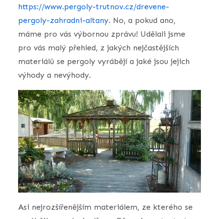
https://www.pergoly-trutnov.cz/drevene-
pergoly-zahradni-altany
. No, a pokud ano,
máme pro vás výbornou zprávu! Udělali jsme
pro vás malý přehled, z jakých nejčastějších
materiálů se pergoly vyrábějí a jaké jsou jejich
výhody a nevýhody.
Asi nejrozšířenějším materiálem, ze kterého se