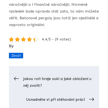
náročnější a i finančně náročnější. Nicméně
výsledek bude opravdu stát zato, to nám můžete
věřit. Betonové pergoly jsou totiž jen ojedinělé a
naprosto originální.
4.4/5 - (9 votes)
By
Zboží
Navigace
Jakou roli hraje sokl a jaké obložení u
něj zvolit?
pro
Usnadněte si při stěhování práci
příspěvek