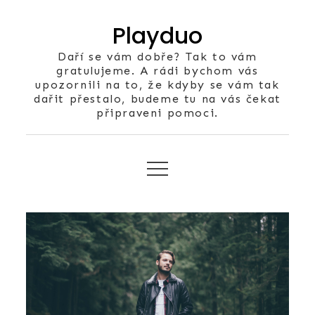
Skip
Playduo
to
content
Daří se vám dobře? Tak to vám
gratulujeme. A rádi bychom vás
upozornili na to, že kdyby se vám tak
dařit přestalo, budeme tu na vás čekat
připraveni pomoci.