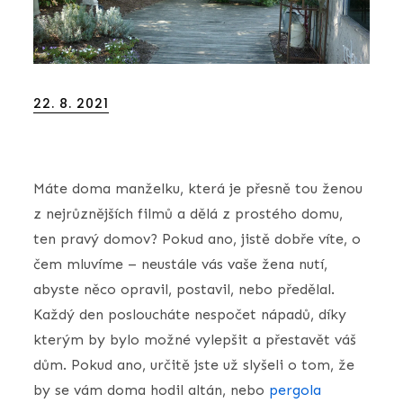
Posted
22. 8. 2021
on
Máte doma manželku, která je přesně tou ženou
z nejrůznějších filmů a dělá z prostého domu,
ten pravý domov? Pokud ano, jistě dobře víte, o
čem mluvíme – neustále vás vaše žena nutí,
abyste něco opravil, postavil, nebo předělal.
Každý den posloucháte nespočet nápadů, díky
kterým by bylo možné vylepšit a přestavět váš
dům. Pokud ano, určitě jste už slyšeli o tom, že
by se vám doma hodil altán, nebo
pergola