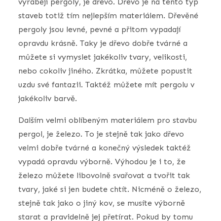
vyrábějí pergoly, je dřevo. Dřevo je na tento typ
staveb totiž tím nejlepším materiálem. Dřevěné
pergoly jsou levné, pevné a přitom vypadají
opravdu krásně. Taky je dřevo dobře tvárné a
můžete si vymyslet jakékoliv tvary, velikosti,
nebo cokoliv jiného. Zkrátka, můžete popustit
uzdu své fantazii. Taktéž můžete mít pergolu v
jakékoliv barvě.
Dalším velmi oblíbeným materiálem pro stavbu
pergol, je železo. To je stejně tak jako dřevo
velmi dobře tvárné a konečný výsledek taktéž
vypadá opravdu výborně. Výhodou je i to, že
železo můžete libovolně svařovat a tvořit tak
tvary, jaké si jen budete chtít. Nicméně o železo,
stejně tak jako o jiný kov, se musíte výborně
starat a pravidelně jej přetírat. Pokud by tomu